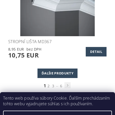
STROPNÍ LIŠTA MD367
8,95 EUR
DETAIL
10,75 EUR
ĎALŠIE PRODUKTY
1
...
2
3
6
Tento web používa súbory Cookie. Ďalším prechádzaním
tohto webu vyjadrujete súhlas s ich používaním.
DEKORAČNÉ LIŠTY © 2024