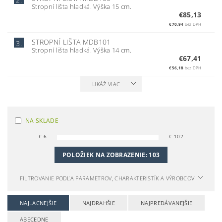
Stropní lišta hladká. Výška 15 cm.
€85,13
€70,94
bez DPH
STROPNÍ LIŠTA MDB101
3.
Stropní lišta hladká. Výška 14 cm.
€67,41
€56,18
bez DPH
UKÁŽ VIAC
NA SKLADE
€
6
€
102
POLOŽIEK NA ZOBRAZENIE:
103
FILTROVANIE PODĽA PARAMETROV, CHARAKTERISTÍK A VÝROBCOV
NAJLACNEJŠIE
NAJDRAHŠIE
NAJPREDÁVANEJŠIE
ABECEDNE