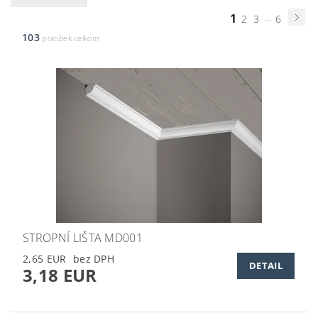
1
...
2
3
6
103
položiek celkom
STROPNÍ LIŠTA MD001
2,65 EUR
DETAIL
3,18 EUR