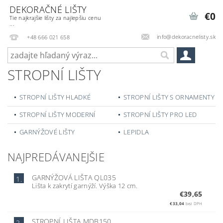
DEKORAČNÉ LIŠTY
€0
Tie najkrajšie lišty za najlepšiu cenu
...
info@dekoracnelisty.sk
+48 666 021 658
STROPNÍ LIŠTY
STROPNÍ LIŠTY HLADKÉ
STROPNÍ LIŠTY S ORNAMENTY
STROPNÍ LIŠTY MODERNÍ
STROPNÍ LIŠTY PRO LED
GARNÝŽOVÉ LIŠTY
LEPIDLA
NAJPREDÁVANEJŠIE
GARNÝŽOVÁ LIŠTA QL035
1.
Lišta k zakrytí garnýží. Výška 12 cm.
€39,65
€33,04
bez DPH
STROPNÍ LIŠTA MDB150
2.