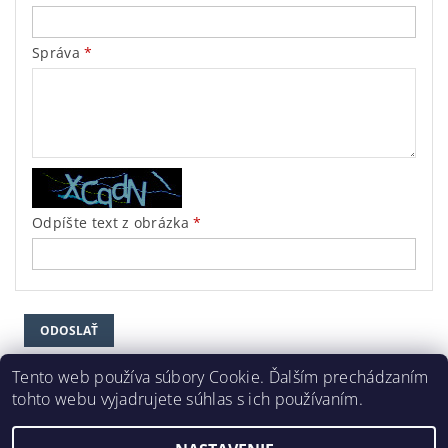
Správa
Odpíšte text z obrázka
Tento web používa súbory Cookie. Ďalším prechádzaním
tohto webu vyjadrujete súhlas s ich používaním.
DEKORAČNÉ LIŠTY © 2024