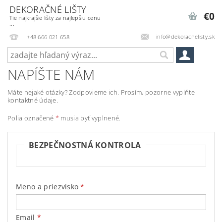
DEKORAČNÉ LIŠTY
€0
Tie najkrajšie lišty za najlepšiu cenu
...
info@dekoracnelisty.sk
+48 666 021 658
NAPÍŠTE NÁM
Máte nejaké otázky? Zodpovieme ich. Prosím, pozorne vyplňte
kontaktné údaje.
Polia označené
*
musia byť vyplnené.
BEZPEČNOSTNÁ KONTROLA
Meno a priezvisko
Email