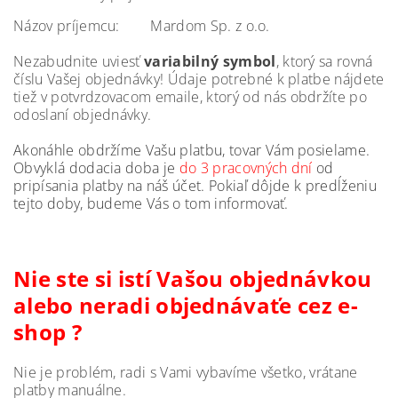
Názov príjemcu: Mardom Sp. z o.o.
Nezabudnite
uviesť
variabilný
symbol
,
ktorý
sa
rovná
číslu
Vašej
objednávky
!
Údaje potrebné
k platbe
nájdete
tiež
v
potvrdzovacom
emaile
,
ktorý
od
nás
obdržíte po
odoslaní
objednávky
.
Akonáhle obdržíme
Vašu
platbu
,
tovar Vám
posielame
.
Obvyklá dodacia doba je
do 3 pracovných dní
od
pripísania platby na náš účet. Pokiaľ dôjde k predĺženiu
tejto doby, budeme Vás o tom informovať.
Nie ste
si
istí
Vašou objednávkou
alebo
neradi
objednávaťe cez
e
-
shop
?
Nie je problém, radi s Vami vybavíme všetko, vrátane
platby manuálne.