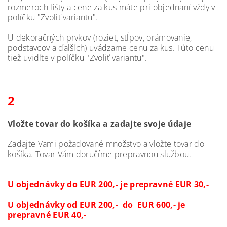
rozmeroch
lišty
a
cene
za
kus
máte pri
objednaní
vždy
v
políčku
"
Zvoliť variantu
"
.
U
dekoračných
prvkov
(
roziet,
stĺpov
,
orámovanie
,
podstavcov
a
ďalších
)
uvádzame
cenu
za
kus
.
Túto cenu
tiež
uvidíte
v
políčku
"
Zvoliť variantu
"
.
2
Vložte tovar
do
košíka
a
zadajte
svoje
údaje
Zadajte
Vami
požadované množstvo
a
vložte
tovar do
košíka
.
Tovar
Vám doručíme
prepravnou
službou
.
U
objednávky
do
EUR 200,-
je
prepravné
EUR 30,-
U
objednávky
od
EUR 200,- do EUR 600,-
je
prepravné EUR 40,-