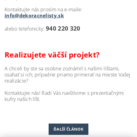
Kontaktujte nás prosím na e-maile:
info@dekoracnelisty.sk
940 220 320
alebo telefonicky:
Realizujete
väčší projekt
?
A
chceli
by
ste
sa
osobne
zoznámiť
s
našimi
lištami
,
osahať
si
ich,
prípadne priamo
pri
merať
na
mieste
Vašej
realizácie
?
Kontaktujte
nás
!
Radi
Vás
navštívime
s
prezentačnými
kufry
našich
líšt
.
ĎALŠÍ ČLÁNOK