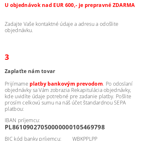
U objednávok nad EUR 600,- je prepravné ZDARMA
Zadajte
Vaše kontaktné
údaje
a
adresu
a
odošlite
objednávku
.
3
Zaplaťte
nám tovar
Prijímame
platby
b
ankovým prevodom
.
P
o
odoslaní
objednávky
sa Vám
zobrazia
Rekapitulácia
objednávky
,
kde uvidíte
údaje potrebné
pre
zadanie
platby
.
Pošlite
prosím
celkovú
sumu na
náš
ú
čet
štandardnou SEPA
platbou:
IBAN príjemcu:
PL86109027050000000105469798
BIC kód banky príjemcu: WBKPPLPP