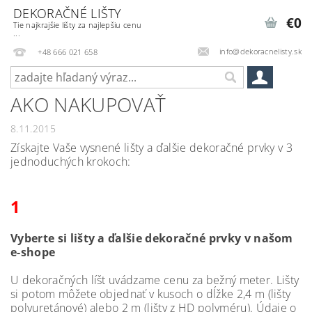
DEKORAČNÉ LIŠTY
€0
Tie najkrajšie lišty za najlepšiu cenu
...
info@dekoracnelisty.sk
+48 666 021 658
AKO NAKUPOVAŤ
8.11.2015
Získajte
Vaše
vysnené
lišty
a
ďalšie
dekoračné
prvky
v 3
jednoduchých
krokoch
:
1
Vyberte
si
lišty
a
ďalšie
dekoračné prvky
v
našom
e
-
shope
U
dekoračných
líšt
uvádzame
cenu
za
bežný
meter
.
Lišty
si
potom
môžete
objednať
v
kusoch
o
dĺžke
2,4
m
(lišty
polyuretánové
)
alebo
2
m
(
lišty
z
HD
polyméru
).
Údaje
o