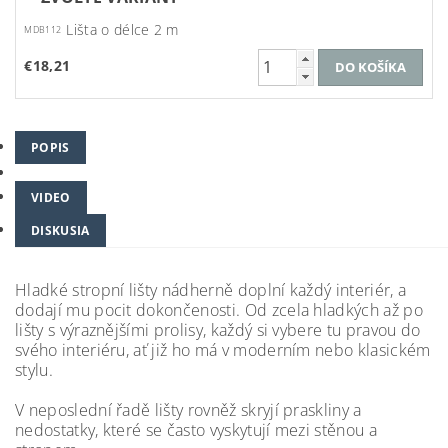
Lišta o délce 2 m
MDB112
€18,21
POPIS
VIDEO
DISKUSIA
Hladké stropní lišty nádherně doplní každý interiér, a
dodají mu pocit dokončenosti. Od zcela hladkých až po
lišty s výraznějšími prolisy, každý si vybere tu pravou do
svého interiéru, ať již ho má v moderním nebo klasickém
stylu.
V neposlední řadě lišty rovněž skryjí praskliny a
nedostatky, které se často vyskytují mezi stěnou a