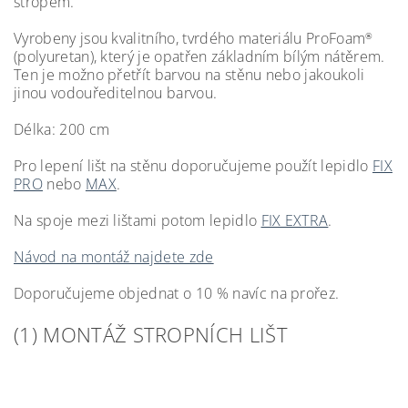
stropem.
Vyrobeny jsou kvalitního, tvrdého materiálu ProFoam
®
(polyuretan), který je opatřen základním bílým nátěrem.
Ten je možno přetřít barvou na stěnu nebo jakoukoli
jinou vodouředitelnou barvou.
Délka: 200 cm
Pro lepení lišt na stěnu doporučujeme použít lepidlo
FIX
PRO
nebo
MAX
.
Na spoje mezi lištami potom lepidlo
FIX EXTRA
.
Návod na montáž najdete zde
Doporučujeme objednat o 10 % navíc na prořez.
(1) MONTÁŽ STROPNÍCH LIŠT