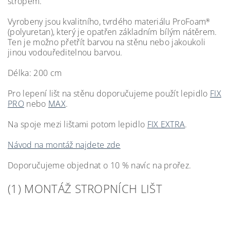
stropem.
Vyrobeny jsou kvalitního, tvrdého materiálu ProFoam
®
(polyuretan), který je opatřen základním bílým nátěrem.
Ten je možno přetřít barvou na stěnu nebo jakoukoli
jinou vodouředitelnou barvou.
Délka: 200 cm
Pro lepení lišt na stěnu doporučujeme použít lepidlo
FIX
PRO
nebo
MAX
.
Na spoje mezi lištami potom lepidlo
FIX EXTRA
.
Návod na montáž najdete zde
Doporučujeme objednat o 10 % navíc na prořez.
(1) MONTÁŽ STROPNÍCH LIŠT