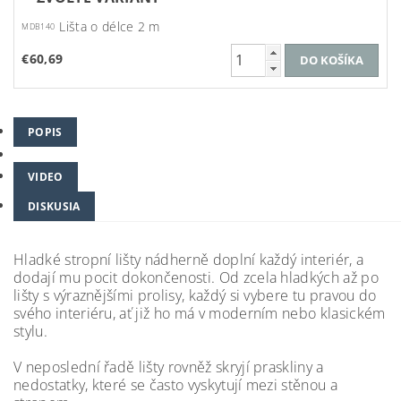
Lišta o délce 2 m
MDB140
€60,69
POPIS
VIDEO
DISKUSIA
Hladké stropní lišty nádherně doplní každý interiér, a
dodají mu pocit dokončenosti. Od zcela hladkých až po
lišty s výraznějšími prolisy, každý si vybere tu pravou do
svého interiéru, ať již ho má v moderním nebo klasickém
stylu.
V neposlední řadě lišty rovněž skryjí praskliny a
nedostatky, které se často vyskytují mezi stěnou a