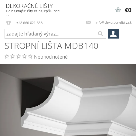
DEKORAČNÉ LIŠTY
€0
Tie najkrajšie lišty za najlepšiu cenu
...
info@dekoracnelisty.sk
+48 666 021 658
STROPNÍ LIŠTA MDB140
Neohodnotené