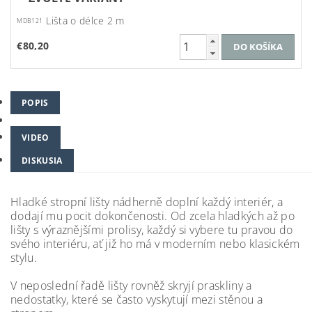
Lišta o délce 2 m
MDB121
€80,20
POPIS
VIDEO
DISKUSIA
Hladké stropní lišty nádherně doplní každý interiér, a
dodají mu pocit dokončenosti. Od zcela hladkých až po
lišty s výraznějšími prolisy, každý si vybere tu pravou do
svého interiéru, ať již ho má v moderním nebo klasickém
stylu.
V neposlední řadě lišty rovněž skryjí praskliny a
nedostatky, které se často vyskytují mezi stěnou a