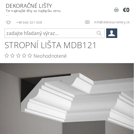
DEKORAČNÉ LIŠTY
€0
Tie najkrajšie lišty za najlepšiu cenu
...
info@dekoracnelisty.sk
+48 666 021 658
STROPNÍ LIŠTA MDB121
Neohodnotené