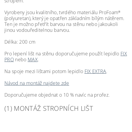
stropem.
Vyrobeny jsou kvalitního, tvrdého materiálu ProFoam
®
(polyuretan), který je opatřen základním bílým nátěrem.
Ten je možno přetřít barvou na stěnu nebo jakoukoli
jinou vodouředitelnou barvou.
Délka: 200 cm
Pro lepení lišt na stěnu doporučujeme použít lepidlo
FIX
PRO
nebo
MAX
.
Na spoje mezi lištami potom lepidlo
FIX EXTRA
.
Návod na montáž najdete zde
Doporučujeme objednat o 10 % navíc na prořez.
(1) MONTÁŽ STROPNÍCH LIŠT