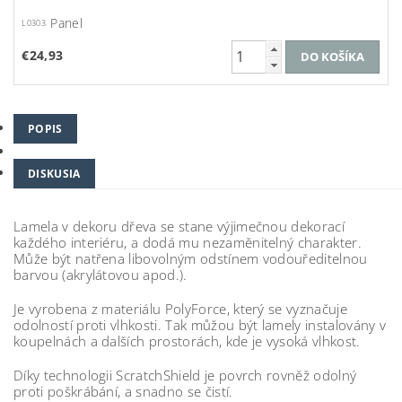
Panel
L0303
€24,93
POPIS
DISKUSIA
Lamela v dekoru dřeva se stane výjimečnou dekorací
každého interiéru, a dodá mu nezaměnitelný charakter.
Může být natřena libovolným odstínem vodouředitelnou
barvou (akrylátovou apod.).
Je vyrobena z materiálu PolyForce, který se vyznačuje
odolností proti vlhkosti. Tak můžou být lamely instalovány v
koupelnách a dalších prostorách, kde je vysoká vlhkost.
Díky technologii ScratchShield je povrch rovněž odolný
proti poškrábání, a snadno se čistí.