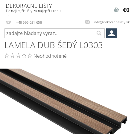
DEKORAČNÉ LIŠTY
€0
Tie najkrajšie lišty za najlepšiu cenu
...
info@dekoracnelisty.sk
+48 666 021 658
LAMELA DUB ŠEDÝ L0303
Neohodnotené