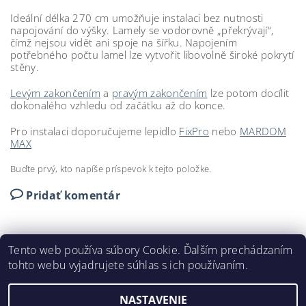
Ideální délka 270 cm umožňuje instalaci bez nutnosti
napojování do výšky. Lamely se vodorovně „překrývají“,
čímž nejsou vidět ani spoje na šířku. Napojením
potřebného počtu lamel lze vytvořit libovolně široké pokrytí
stěny.
Levým zakončením
a
pravým zakončením
lze potom docílit
dokonalého vzhledu od začátku až do konce.
Pro instalaci doporučujeme lepidlo
FixPro
nebo
MARDOM
MAX
Buďte prvý, kto napíše príspevok k tejto položke.
Pridať komentár
Tento web používa súbory Cookie. Ďalším prechádzaním
tohto webu vyjadrujete súhlas s ich používaním.
DEKORAČNÉ LIŠTY © 2024
NASTAVENIE