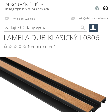
DEKORAČNÉ LIŠTY
€0
Tie najkrajšie lišty za najlepšiu cenu
...
info@dekoracnelisty.sk
+48 666 021 658
LAMELA DUB KLASICKÝ L0306
Neohodnotené