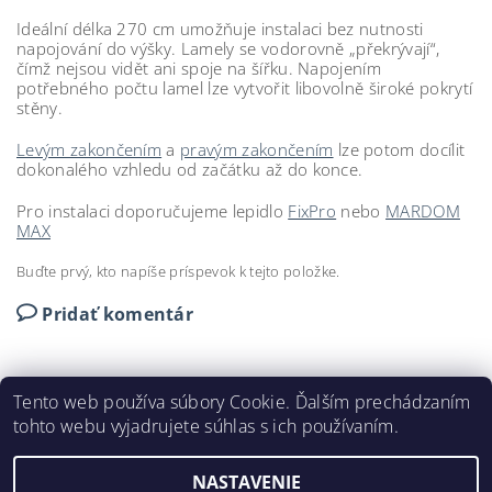
Ideální délka 270 cm umožňuje instalaci bez nutnosti
napojování do výšky. Lamely se vodorovně „překrývají“,
čímž nejsou vidět ani spoje na šířku. Napojením
potřebného počtu lamel lze vytvořit libovolně široké pokrytí
stěny.
Levým zakončením
a
pravým zakončením
lze potom docílit
dokonalého vzhledu od začátku až do konce.
Pro instalaci doporučujeme lepidlo
FixPro
nebo
MARDOM
MAX
Buďte prvý, kto napíše príspevok k tejto položke.
Pridať komentár
Tento web používa súbory Cookie. Ďalším prechádzaním
tohto webu vyjadrujete súhlas s ich používaním.
DEKORAČNÉ LIŠTY © 2024
NASTAVENIE