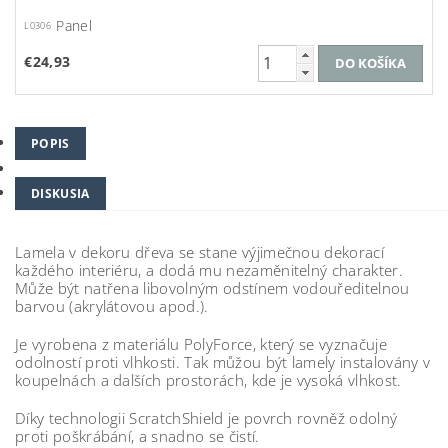
Panel
L0306
€24,93
POPIS
DISKUSIA
Lamela v dekoru dřeva se stane výjimečnou dekorací
každého interiéru, a dodá mu nezaměnitelný charakter.
Může být natřena libovolným odstínem vodouředitelnou
barvou (akrylátovou apod.).
Je vyrobena z materiálu PolyForce, který se vyznačuje
odolností proti vlhkosti. Tak můžou být lamely instalovány v
koupelnách a dalších prostorách, kde je vysoká vlhkost.
Díky technologii ScratchShield je povrch rovněž odolný
proti poškrábání, a snadno se čistí.