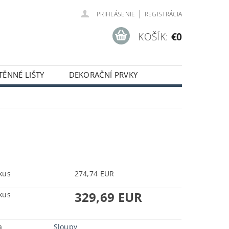
|
PRIHLÁSENIE
REGISTRÁCIA
KOŠÍK:
€0
TĚNNÉ LIŠTY
DEKORAČNÍ PRVKY
kus
274,74 EUR
329,69 EUR
kus
a
Sloupy