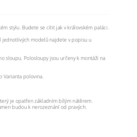
m stylu. Budete se cítit jak v královském paláci.
stí jednotlivých modelů najdete v popisu u
ého sloupu. Polosloupy jsou určeny k montáži na
o Varianta polovina.
který je opatřen základním bílým nátěrem.
 kámen budou k nerozeznání od pravých.