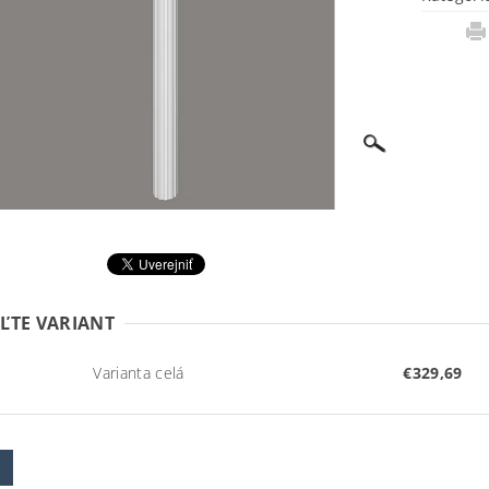
ĽTE VARIANT
Varianta celá
€329,69
W