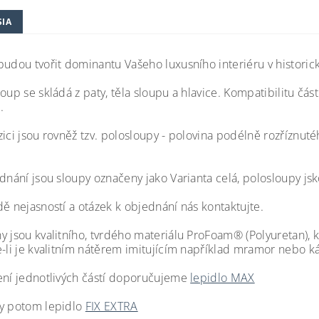
SIA
udou tvořit dominantu Vašeho luxusního interiéru v historické
oup se skládá z paty, těla sloupu a hlavice. Kompatibilitu čá
.
zici jsou rovněž tzv. polosloupy - polovina podélně rozříznut
dnání jsou sloupy označeny jako Varianta celá, polosloupy jsk
dě nejasností a otázek k objednání nás kontaktujte.
y jsou kvalitního, tvrdého materiálu ProFoam® (Polyuretan), 
e-li je kvalitním nátěrem imitujícím například mramor nebo
ení jednotlivých částí doporučujeme
lepidlo MAX
y potom lepidlo
FIX EXTRA