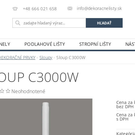
info@dekoracnelisty.sk
+48 666 021 658
NELY
PODLAHOVÉ LIŠTY
STROPNÍ LIŠTY
NÁS
OBCHODNÉ PODMIENKY
NAPÍŠTE NÁM
DEKORAČNÍ PRVKY
Sloupy
Sloup C3000W
OUP C3000W
Neohodnotené
Cena za 
bez DPH
Cena za 
s DPH
Kategóri