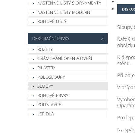
NÁSTĚNNÉ LIŠTY S ORNAMENTY
DISKU
NÁSTĚNNÉ LIŠTY MODERNÍ
ROHOVÉ LIŠTY
Sloupy b
DEKORAČNÍ PRVKY
Každý sl
obrázku
ROZETY
K dispo
ORÁMOVÁNÍ OKEN A DVEŘÍ
stěnu.
PILASTRY
Při obje
POLOSLOUPY
SLOUPY
V přípa
ROHOVÉ PRVKY
Vyroben
PODSTAVCE
Opatřít
LEPIDLA
Pro lep
Na spár