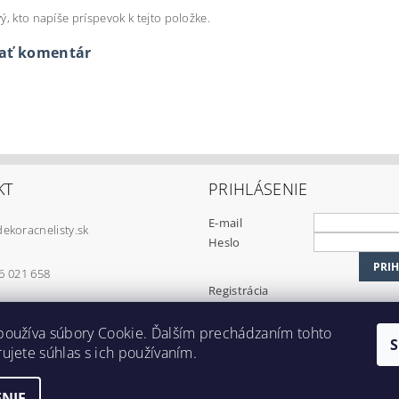
ý, kto napíše príspevok k tejto položke.
dať komentár
KT
PRIHLÁSENIE
E-mail
dekoracnelisty.sk
Heslo
6 021 658
Registrácia
Zabudnuté heslo
používa súbory Cookie. Ďalším prechádzaním tohto
DEKORAČNÉ LIŠTY © 2024
ujete súhlas s ich používaním.
NIE