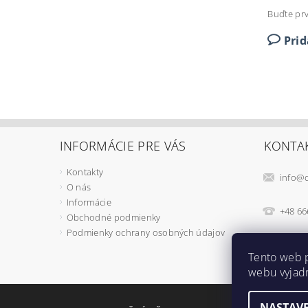
Buďte prv
Pri
INFORMÁCIE PRE VÁS
KONTA
Kontakty
info
@
O nás
Informácie
+48 66
Obchodné podmienky
Podmienky ochrany osobných údajov
Tento web 
webu vyjadr
NASTAVE