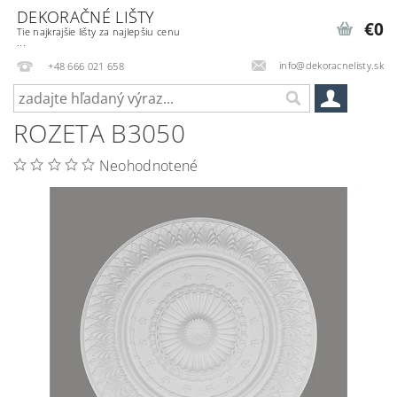
DEKORAČNÉ LIŠTY
€0
Tie najkrajšie lišty za najlepšiu cenu
...
info@dekoracnelisty.sk
+48 666 021 658
ROZETA B3050
Neohodnotené