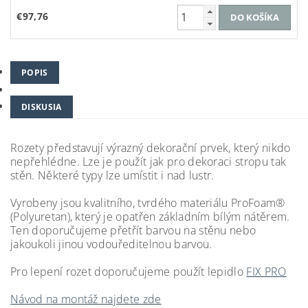
€97,76
POPIS
DISKUSIA
Rozety představují výrazný dekorační prvek, který nikdo
nepřehlédne. Lze je použít jak pro dekoraci stropu tak
stěn. Některé typy lze umístit i nad lustr.
Vyrobeny jsou kvalitního, tvrdého materiálu ProFoam®
(Polyuretan), který je opatřen základním bílým nátěrem.
Ten doporučujeme přetřít barvou na stěnu nebo
jakoukoli jinou vodouředitelnou barvou.
Pro lepení rozet
doporučujeme použít lepidlo
FIX PRO
Návod na montáž najdete zde