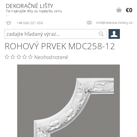
DEKORAČNÉ LIŠTY
€0
Tie najkrajšie lišty za najlepšiu cenu
...
info@dekoracnelisty.sk
+48 666 021 658
ROHOVÝ PRVEK MDC258-12
Neohodnotené