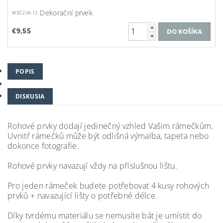
Dekorační prvek
MDC258-12
€9,55
POPIS
DISKUSIA
Rohové prvky dodají jedinečný vzhled Vašim rámečkům.
Uvnitř rámečků může být odlišná výmalba, tapeta nebo
dokonce fotografie.
Rohové prvky navazují vždy na
příslušnou lištu.
Pro jeden rámeček budete potřebovat 4 kusy rohových
prvků + navazující lišty o potřebné délce.
Díky tvrdému materiálu se nemusíte bát je umístit do