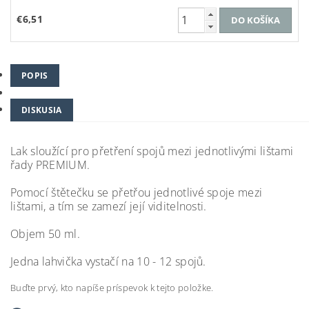
€6,51
POPIS
DISKUSIA
Lak sloužící pro přetření spojů mezi jednotlivými lištami
řady PREMIUM.
Pomocí štětečku se přetřou jednotlivé spoje mezi
lištami, a tím se zamezí její viditelnosti.
Objem 50 ml.
Jedna lahvička vystačí na 10 - 12 spojů.
Buďte prvý, kto napíše príspevok k tejto položke.