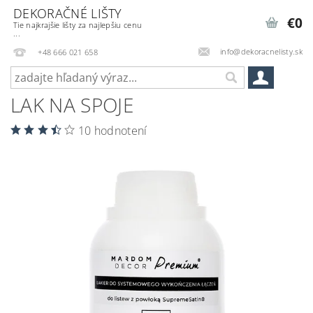
DEKORAČNÉ LIŠTY
€0
Tie najkrajšie lišty za najlepšiu cenu
...
info@dekoracnelisty.sk
+48 666 021 658
LAK NA SPOJE
10 hodnotení