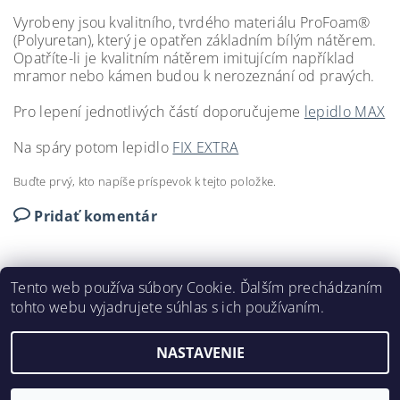
Vyrobeny jsou kvalitního, tvrdého materiálu ProFoam®
(Polyuretan), který je opatřen základním bílým nátěrem.
Opatříte-li je kvalitním nátěrem imitujícím například
mramor nebo kámen budou k nerozeznání od pravých.
Pro lepení jednotlivých částí doporučujeme
lepidlo MAX
Na spáry potom lepidlo
FIX EXTRA
Buďte prvý, kto napíše príspevok k tejto položke.
Pridať komentár
Tento web používa súbory Cookie. Ďalším prechádzaním
tohto webu vyjadrujete súhlas s ich používaním.
DEKORAČNÉ LIŠTY © 2024
NASTAVENIE
2026 ©
DEKORAČNÉ LIŠTY
, všetky práva vyhradené