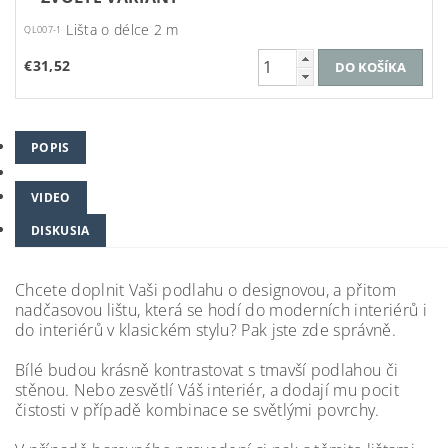
Lišta o délce 2 m
QL007-1
€31,52
POPIS
VIDEO
DISKUSIA
Chcete doplnit Vaši podlahu o designovou, a přitom
nadčasovou lištu, která se hodí do moderních interiérů i
do interiérů v klasickém stylu? Pak jste zde správně.
Bílé budou krásně kontrastovat s tmavší podlahou či
stěnou. Nebo zesvětlí Váš interiér, a dodají mu pocit
čistosti v případě kombinace se světlými povrchy.