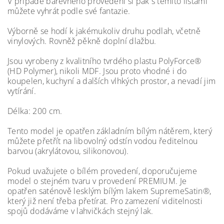
V případě barevného provedení si pak s těmito lištami
můžete vyhrát podle své fantazie.
Výborně se hodí k jakémukoliv druhu podlah, včetně
vinylových. Rovněž pěkně doplní dlažbu.
Jsou vyrobeny z kvalitního tvrdého plastu PolyForce®
(HD Polymer), nikoli MDF. Jsou proto vhodné i do
koupelen, kuchyní a dalších vlhkých prostor, a nevadí jim
vytírání.
Délka: 200 cm.
Tento model je opatřen základním bílým nátěrem, který
můžete přetřít na libovolný odstín vodou ředitelnou
barvou (akrylátovou, silikonovou).
Pokud uvažujete o bílém provedení, doporučujeme
model o stejném tvaru v provedení PREMIUM. Je
opatřen saténově lesklým bílým lakem SupremeSatin®,
který již není třeba přetírat. Pro zamezení viditelnosti
spojů dodáváme v lahvičkách stejný lak.