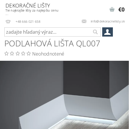
DEKORAČNÉ LIŠTY
€0
Tie najkrajšie lišty za najlepšiu cenu
...
info@dekoracnelisty.sk
+48 666 021 658
PODLAHOVÁ LIŠTA QL007
Neohodnotené