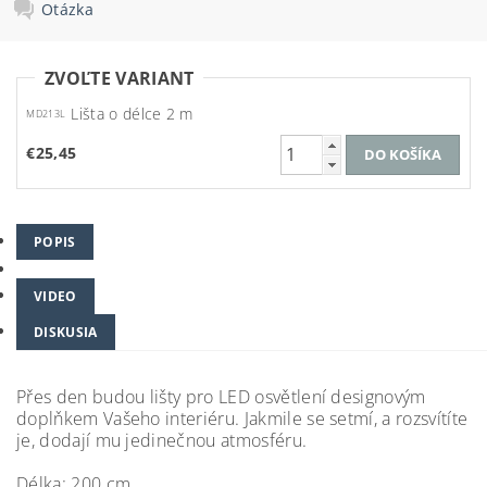
Otázka
ZVOĽTE VARIANT
Lišta o délce 2 m
MD213L
€25,45
POPIS
VIDEO
DISKUSIA
Přes den budou lišty pro LED osvětlení designovým
doplňkem Vašeho interiéru. Jakmile se setmí, a rozsvítíte
je, dodají mu jedinečnou atmosféru.
Délka: 200 cm