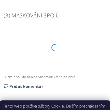
(3) MASKOVÁNÍ SPOJŮ
Buďte prvý, kto napíše príspevok k tejto položke.
Pridať komentár
Tento web používa súbory Cookie. Ďalším prechádzaním