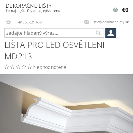
DEKORAČNÉ LIŠTY
€0
Tie najkrajšie lišty za najlepšiu cenu
...
info@dekoracnelisty.sk
+48 666 021 658
LIŠTA PRO LED OSVĚTLENÍ
MD213
Neohodnotené