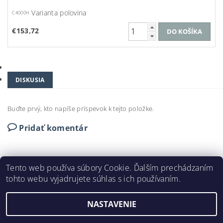
Varianta polovina
C4000H
€153,72
DISKUSIA
Buďte prvý, kto napíše príspevok k tejto položke.
Pridať komentár
Tento web používa súbory Cookie. Ďalším prechádzaním
tohto webu vyjadrujete súhlas s ich používaním.
DEKORAČNÉ LIŠTY © 2024
NASTAVENIE
2026 ©
DEKORAČNÉ LIŠTY
, všetky práva vyhradené