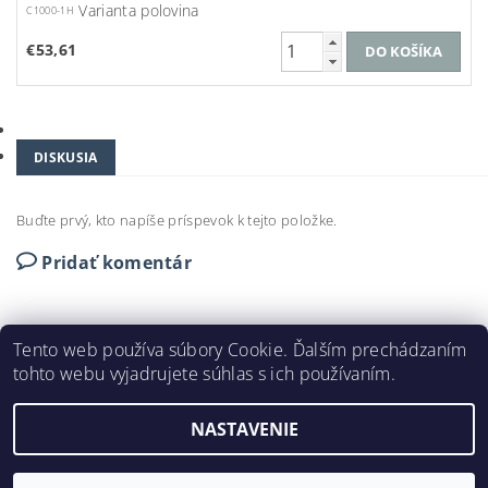
Varianta polovina
C1000-1H
€53,61
DISKUSIA
Buďte prvý, kto napíše príspevok k tejto položke.
Pridať komentár
Tento web používa súbory Cookie. Ďalším prechádzaním
tohto webu vyjadrujete súhlas s ich používaním.
DEKORAČNÉ LIŠTY © 2024
NASTAVENIE
2026 ©
DEKORAČNÉ LIŠTY
, všetky práva vyhradené